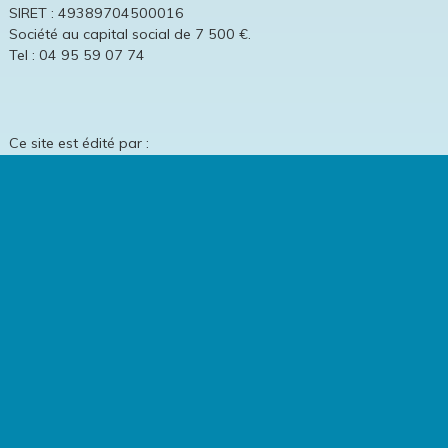
SIRET : 49389704500016
Société au capital social de 7 500 €.
Tel : 04 95 59 07 74
Ce site est édité par :
TMF Forage en Corse
3 lot. Chiarelli
20240 VENTISERI
Tél : 06 12 10 59 41
Ce site est hébergé par :
AMEN SAS
12-14, Rond Point des Champs Elysées
75008 Paris
RCS : 421 527 797 000 11 –
Société au capital social de 37 000 €.